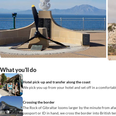
What you'll do
Hotel pick-up and transfer along the coast
We pick you up from your hotel and set off in a comfortabl
Crossing the border
The Rock of Gibraltar looms larger by the minute from afa
passport or ID in hand, we cross the border into British ter