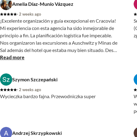
Amelia Díaz-Munío Vázquez
· 2 weeks ago
¡Excelente organización y guía excepcional en Cracovia!
S
Mi experiencia con esta agencia ha sido inmejorable de
(
principio a fin. La planificación logística fue impecable.
z
Nos organizaron las excursiones a Auschwitz y Minas de
Sal además del hotel que estaba muy bien situado. Desde
el primer contacto con Agnes, que mostró una gran
Read more
profesionalidad, adaptó las rutas a lo que necesitábamos
porque visitábamos más ciudades , y disponíamos de
pocos días en Cracovia, lo que nos permitió exprimir el
Szymon Szczepański
tiempo al máximo y viajar con total tranquilidad, todo
· 2 weeks ago
gracias a ella. El broche final fue poner a disposición
Wycieczka bardzo fajna. Przewodniczka super
W
nuestra una guía que nos acompañó allí. ( Dorota). Su
w
pasión por la historia de la ciudad y su profundo
p
conocimiento local marcaron la diferencia. No se limitó a
dar datos típicos, sino que nos sumergió por completo en
la cultura de Cracovia con anécdotas fascinantes y un
Andrzej Skrzypkowski