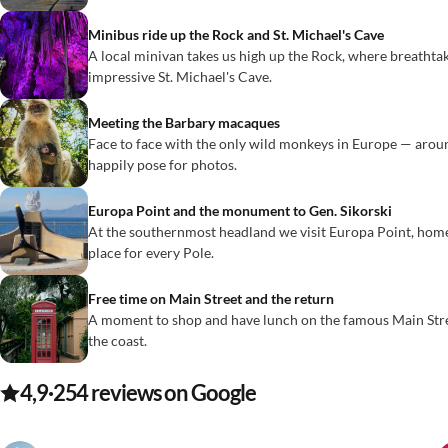
Minibus ride up the Rock and St. Michael's Cave
A local minivan takes us high up the Rock, where breathta
impressive St. Michael's Cave.
Meeting the Barbary macaques
Face to face with the only wild monkeys in Europe — arou
happily pose for photos.
Europa Point and the monument to Gen. Sikorski
At the southernmost headland we visit Europa Point, hom
place for every Pole.
Free time on Main Street and the return
A moment to shop and have lunch on the famous Main Stree
the coast.
4,9
·
254
reviews on Google