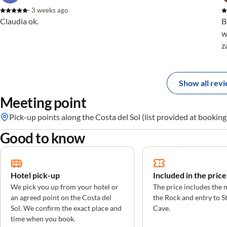
trato humano excelente. Recomiendo totalmente sus
· 3 weeks ago
servicios a cualquiera que busque un viaje sin estrés. Un
Claudia ok.
B
diez absoluto!
w
z
Show all rev
Meeting point
Pick-up points along the Costa del Sol (list provided at booking
Good to know
Hotel pick-up
Included in the price
We pick you up from your hotel or
The price includes the 
an agreed point on the Costa del
the Rock and entry to St
Sol. We confirm the exact place and
Cave.
time when you book.