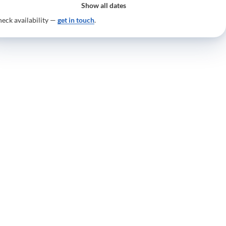
Show all dates
eck availability —
get in touch
.