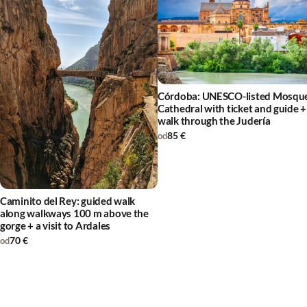
Córdoba: UNESCO-listed Mosqu
Cathedral with ticket and guide +
walk through the Judería
85 €
od
Caminito del Rey: guided walk
along walkways 100 m above the
gorge + a visit to Ardales
70 €
od