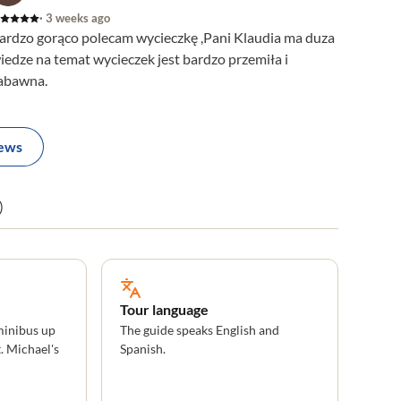
· 3 weeks ago
ardzo gorąco polecam wycieczkę ,Pani Klaudia ma duza
iedze na temat wycieczek jest bardzo przemiła i
abawna.
iews
)
Tour language
minibus up
The guide speaks English and
. Michael's
Spanish.