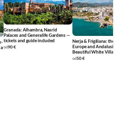
Granada: Alhambra, Nasrid
Palaces and Generalife Gardens —
tickets and guide included
Nerja & Frigiliana: the Balcony 
e-
Europe and Andalusia's Most
90 €
 a
od
Beautiful White Village in One
50 €
od