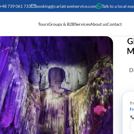
+48 739 061 733
booking@carlatravelservice.com
Talk to a local ex
Tours
Groups & B2B
Services
About us
Contact
Gi
M
Di
f
Fr