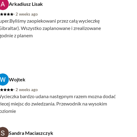
Arkadiusz Lisak
· 2 weeks ago
uper.Byliśmy zaopiekowani przez całą wycieczkę
Gibraltar). Wszystko zaplanowane i zrealizowane
godnie z planem
Wojtek
· 2 weeks ago
ycieczka bardzo udana następnym razem mozna dodać
iecej miejsc do zwiedzania. Przewodnik na wysokim
oziomie
Sandra Maciaszczyk