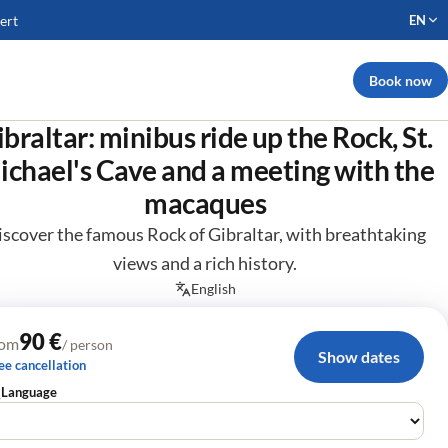
pert
EN
Book now
braltar: minibus ride up the Rock, St.
ichael's Cave and a meeting with the
macaques
scover the famous Rock of Gibraltar, with breathtaking
views and a rich history.
English
90 €
rom
/ person
Show dates
ee cancellation
Language