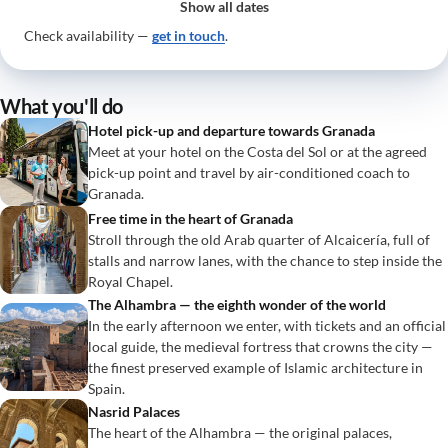
Show all dates
Check availability —
get in touch
.
What you'll do
Hotel pick-up and departure towards Granada
Meet at your hotel on the Costa del Sol or at the agreed
pick-up point and travel by air-conditioned coach to
Granada.
Free time in the heart of Granada
Stroll through the old Arab quarter of Alcaicería, full of
stalls and narrow lanes, with the chance to step inside the
Royal Chapel.
The Alhambra — the eighth wonder of the world
In the early afternoon we enter, with tickets and an official
local guide, the medieval fortress that crowns the city —
the finest preserved example of Islamic architecture in
Spain.
Nasrid Palaces
The heart of the Alhambra — the original palaces,