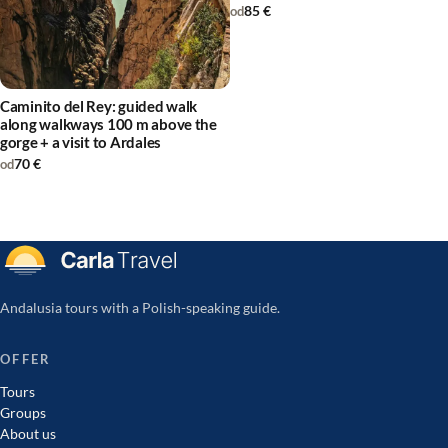
85 €
od
Caminito del Rey: guided walk
along walkways 100 m above the
gorge + a visit to Ardales
70 €
od
Andalusia tours with a Polish-speaking guide.
OFFER
Tours
Groups
About us