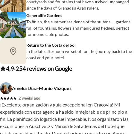
courtyards and fountains that have survived unchanged
since the days of Granada's Arab rulers.
Generalife Gardens
To finish, the summer residence of the sultans — gardens
full of fountains, flowers and manicured hedges, perfect
for memorable photos.
Return to the Costa del Sol
In the late afternoon we set off on the journey back to the
coast and your hotel.
4,9
·
254
reviews on Google
Amelia Díaz-Munío Vázquez
· 2 weeks ago
¡Excelente organización y guía excepcional en Cracovia! Mi
experiencia con esta agencia ha sido inmejorable de principio a
fin. La planificación logística fue impecable. Nos organizaron las
excursiones a Auschwitz y Minas de Sal además del hotel que
estaba muy bien situado. Desde el primer contacto con Agnes,